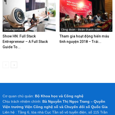
Uncategorized
Công đoàn - Đoàn thanh niên
Show HN: Full Stack
Tham gia hoạt động hiến máu
Entrepreneur – A Full Stack
tình nguyện 2018 – Trái...
Guide To...
Cơ quan chủ quản:
Bộ Khoa học và Công nghệ
Chịu trách nhiệm chính:
Bà Nguyễn Thị Ngọc Trang – Quyền
Viện trưởng Viện Công nghệ số và Chuyển đổi số Quốc Gia
Liên hệ : Tầng 6, tòa nhà Cục Tần số vô tuyến điện, số 115 Trần