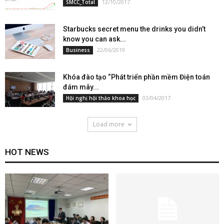
12/10/2017
SMCC_Total
Starbucks secret menu the drinks you didn’t
know you can ask...
22/06/2019
Business
Khóa đào tạo “Phát triển phần mềm Điện toán
đám mây...
03/04/2017
Hội nghị hội thảo khoa học
Load more
HOT NEWS