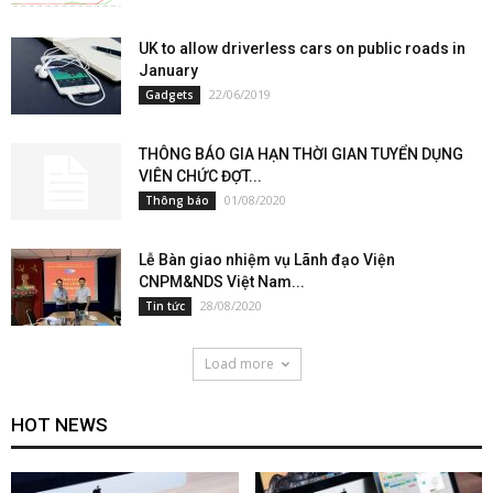
UK to allow driverless cars on public roads in
January
22/06/2019
Gadgets
THÔNG BÁO GIA HẠN THỜI GIAN TUYỂN DỤNG
VIÊN CHỨC ĐỢT...
01/08/2020
Thông báo
Lễ Bàn giao nhiệm vụ Lãnh đạo Viện
CNPM&NDS Việt Nam...
28/08/2020
Tin tức
Load more
HOT NEWS