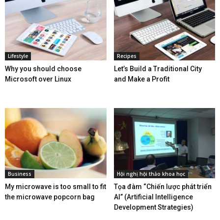
Lifestyle
Recipes
Why you should choose
Let’s Build a Traditional City
Microsoft over Linux
and Make a Profit
Business
Hội nghị hội thảo khoa học
My microwave is too small to fit
Tọa đàm “Chiến lược phát triển
the microwave popcorn bag
AI” (Artificial Intelligence
Development Strategies)