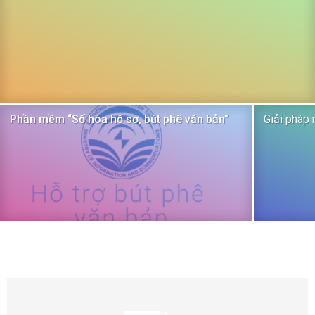
Phần mềm “Số hóa hồ sơ, bút phê văn bản”
Giải pháp 