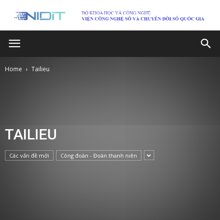
Home
Tailieu
TAILIEU
Các vấn đề mới
Công đoàn - Đoàn thanh niên