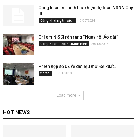
Công khai tình hình thực hiện dự toán NSNN Quý
III...
10/07/2024
Công khai ngân sách
Chị em NISCI rộn ràng “Ngày hội Áo dài”
20/10/2018
Công đoàn - Đoàn thanh niên
Phiên họp số 02 về dữ liệu mở: Đề xuất...
16/01/2018
tinmoi
Load more
HOT NEWS