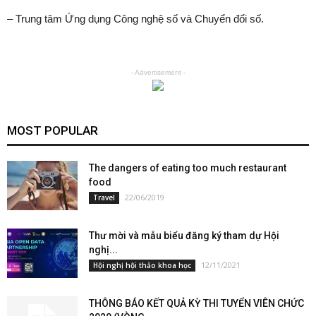
– Trung tâm Ứng dụng Công nghệ số và Chuyển đổi số.
- Advertisement -
MOST POPULAR
The dangers of eating too much restaurant
food
22/06/2019
Travel
Thư mời và mẫu biểu đăng ký tham dự Hội
nghị...
12/11/2021
Hội nghị hội thảo khoa học
THÔNG BÁO KẾT QUẢ KỲ THI TUYỂN VIÊN CHỨC