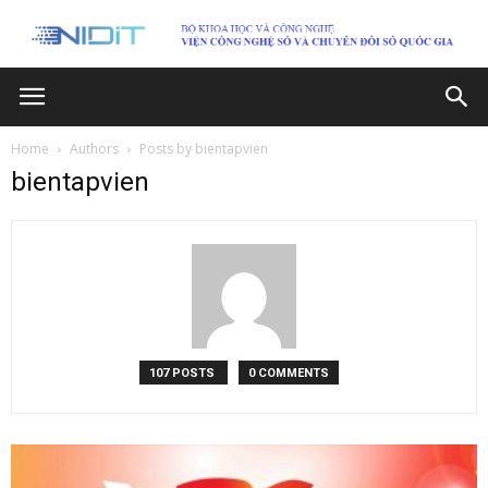
Home
Authors
Posts by bientapvien
bientapvien
107 POSTS
0 COMMENTS