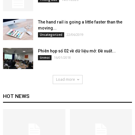
The hand rail is going a little faster than the
moving...
22/06/2019
Uncategorized
Phiên họp số 02 về dữ liệu mở: Đề xuất...
16/01/2018
tinmoi
Load more
HOT NEWS