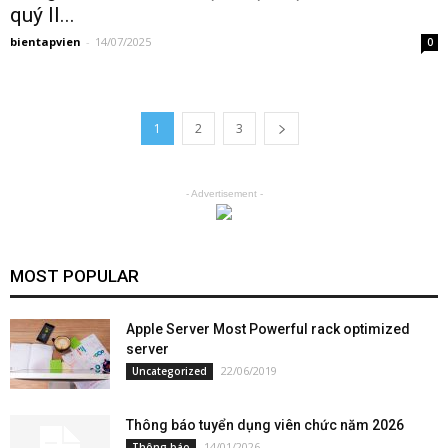
quý II...
bientapvien
-
14/07/2025
0
1
2
3
- Advertisement -
MOST POPULAR
Apple Server Most Powerful rack optimized
server
22/06/2019
Uncategorized
Thông báo tuyển dụng viên chức năm 2026
14/01/2026
Thông báo