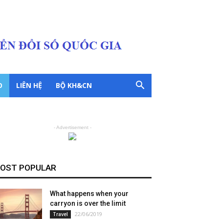
O
LIÊN HỆ
BỘ KH&CN
- Advertisement -
OST POPULAR
What happens when your
carryon is over the limit
22/06/2019
Travel