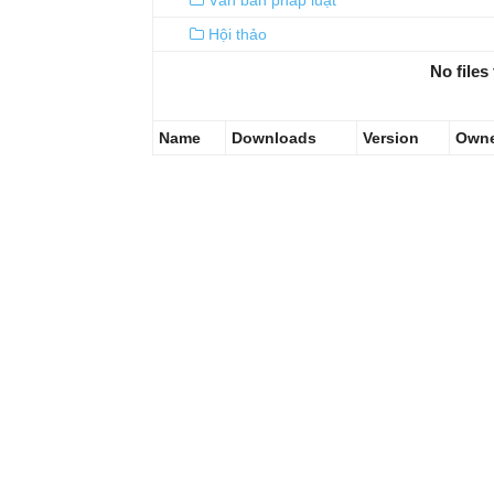
Văn bản pháp luật
Hội thảo
No files 
Name
Downloads
Version
Own