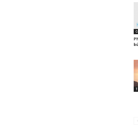
C
Ph
bú
T