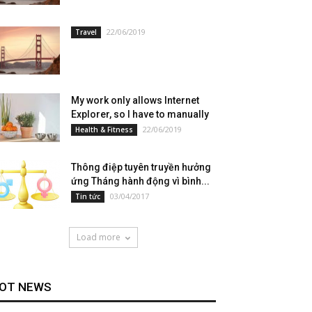
22/06/2019
Travel
My work only allows Internet
Explorer, so I have to manually
22/06/2019
Health & Fitness
Thông điệp tuyên truyền hưởng
ứng Tháng hành động vì bình...
03/04/2017
Tin tức
Load more
OT NEWS