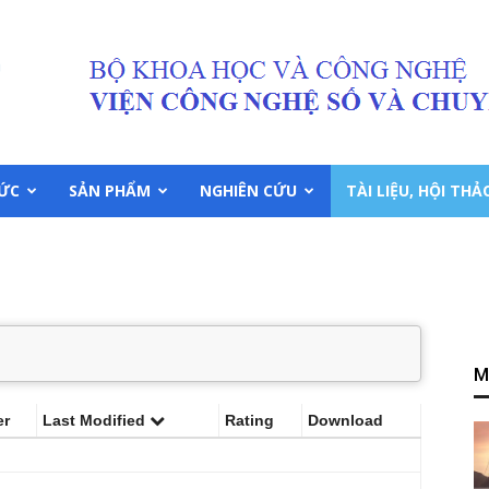
TỨC
SẢN PHẨM
NGHIÊN CỨU
TÀI LIỆU, HỘI THẢ
M
er
Last Modified
Rating
Download