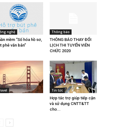
ông nghệ
Thông báo
ần mềm “Số hóa hồ sơ,
THÔNG BÁO THAY ĐỔI
t phê văn bản”
LỊCH THI TUYỂN VIÊN
CHỨC 2020
ravel
Tin tức
Hợp tác trợ giúp tiếp cận
và sử dụng CNTT&TT
cho...