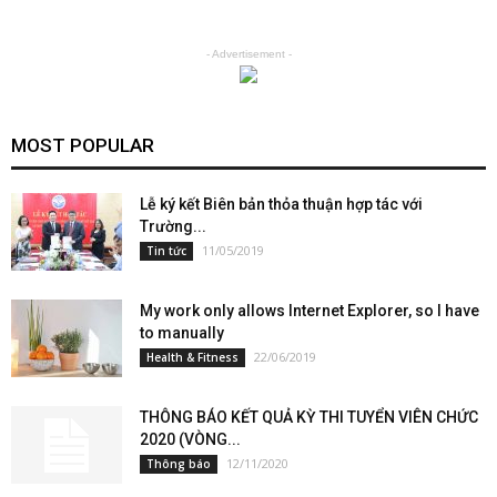
- Advertisement -
MOST POPULAR
Lễ ký kết Biên bản thỏa thuận hợp tác với
Trường...
11/05/2019
Tin tức
My work only allows Internet Explorer, so I have
to manually
22/06/2019
Health & Fitness
THÔNG BÁO KẾT QUẢ KỲ THI TUYỂN VIÊN CHỨC
2020 (VÒNG...
12/11/2020
Thông báo