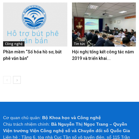
Công nghệ
Tin tức
Phần mềm “Số hóa hồ sơ, bút
Hội nghị tổng kết công tác năm
phê văn bản”
2019 và triển khai...
Cơ quan chủ quản:
Bộ Khoa học và Công nghệ
Chịu trách nhiệm chính:
Bà Nguyễn Thị Ngọc Trang – Quyền
Viện trưởng Viện Công nghệ số và Chuyển đổi số Quốc Gia
Liên hệ : Tầng 6, tòa nhà Cục Tần số vô tuyến điện, số 115 Trần