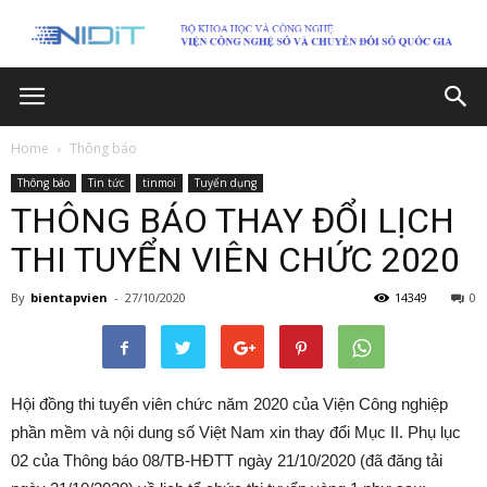
Home
Thông báo
Thông báo
Tin tức
tinmoi
Tuyển dụng
THÔNG BÁO THAY ĐỔI LỊCH
THI TUYỂN VIÊN CHỨC 2020
By
bientapvien
-
27/10/2020
14349
0
Hội đồng thi tuyển viên chức năm 2020 của Viện Công nghiệp
phần mềm và nội dung số Việt Nam xin thay đổi Mục II. Phụ lục
02 của Thông báo 08/TB-HĐTT ngày 21/10/2020 (đã đăng tải