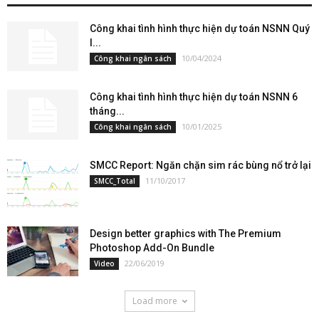
Công khai tình hình thực hiện dự toán NSNN Quý
I...
10/04/2024
Công khai ngân sách
Công khai tình hình thực hiện dự toán NSNN 6
tháng...
10/01/2025
Công khai ngân sách
SMCC Report: Ngăn chặn sim rác bùng nổ trở lại
11/10/2017
SMCC_Total
Design better graphics with The Premium
Photoshop Add-On Bundle
22/06/2019
Video
Load more