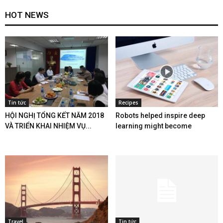
HOT NEWS
Tin tức
Recipes
HỘI NGHỊ TỔNG KẾT NĂM 2018
Robots helped inspire deep
VÀ TRIỂN KHAI NHIỆM VỤ...
learning might become
Travel
Tin tức