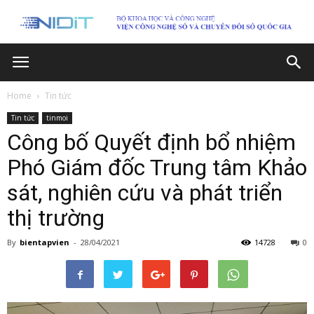
Home
Tin tức
Tin tức
tinmoi
Công bố Quyết định bổ nhiệm
Phó Giám đốc Trung tâm Khảo
sát, nghiên cứu và phát triển
thị trường
By
bientapvien
-
28/04/2021
14728
0