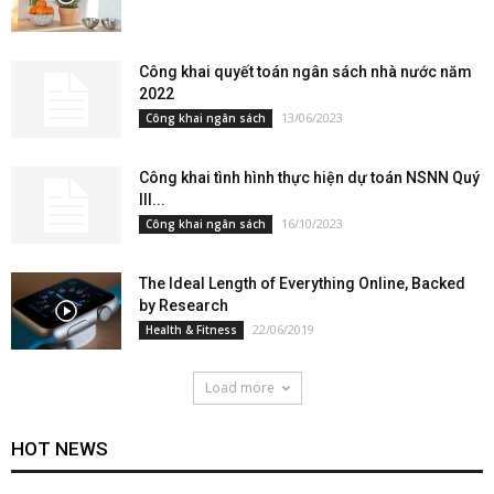
Công khai quyết toán ngân sách nhà nước năm
2022
13/06/2023
Công khai ngân sách
Công khai tình hình thực hiện dự toán NSNN Quý
III...
16/10/2023
Công khai ngân sách
The Ideal Length of Everything Online, Backed
by Research
22/06/2019
Health & Fitness
Load more
HOT NEWS