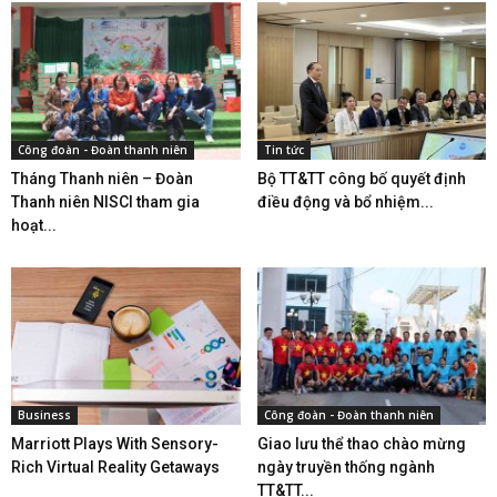
Công đoàn - Đoàn thanh niên
Tin tức
Tháng Thanh niên – Đoàn
Bộ TT&TT công bố quyết định
Thanh niên NISCI tham gia
điều động và bổ nhiệm...
hoạt...
Business
Công đoàn - Đoàn thanh niên
Marriott Plays With Sensory-
Giao lưu thể thao chào mừng
Rich Virtual Reality Getaways
ngày truyền thống ngành
TT&TT...