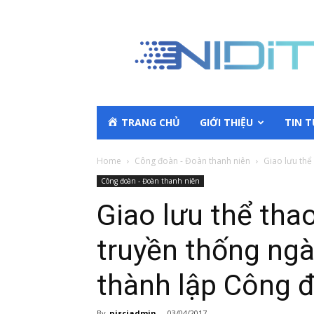
TRANG CHỦ
GIỚI THIỆU
TIN 
Home
Công đoàn - Đoàn thanh niên
Giao lưu thể
Công đoàn - Đoàn thanh niên
Giao lưu thể th
truyền thống ng
thành lập Công 
By
nisciadmin
-
03/04/2017