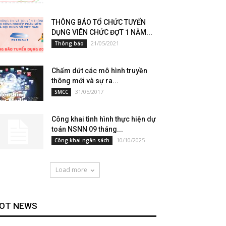
THÔNG BÁO TỔ CHỨC TUYỂN
DỤNG VIÊN CHỨC ĐỢT 1 NĂM...
21/05/2021
Thông báo
Chấm dứt các mô hình truyền
thông mới và sự ra...
31/05/2017
SMCC
Công khai tình hình thực hiện dự
toán NSNN 09 tháng...
10/10/2025
Công khai ngân sách
Load more
OT NEWS