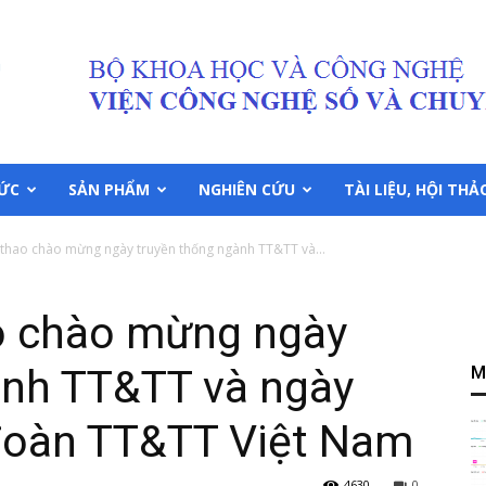
TỨC
SẢN PHẨM
NGHIÊN CỨU
TÀI LIỆU, HỘI THẢ
 thao chào mừng ngày truyền thống ngành TT&TT và...
ao chào mừng ngày
ành TT&TT và ngày
M
đoàn TT&TT Việt Nam
4630
0