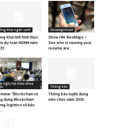
ông khai ngân sách
Uncategorized
ng khai tình hình thực
Show HN: ResMaps –
ện dự toán NSNN năm
See who is viewing your
23
resume are...
ội nghị hội thảo khoa
ọc
Thông báo
minar “Blockchain và
Thông báo tuyển dụng
g dụng Blockchain
viên chức năm 2026
ong logistics và bảo
...