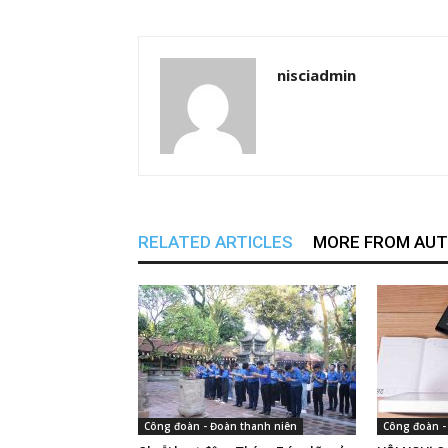
nisciadmin
RELATED ARTICLES
MORE FROM AU
Công đoàn - Đoàn thanh niên
Công đoàn -