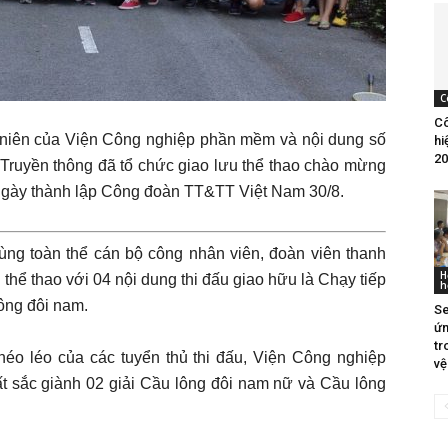
C
Cô
niên của Viện Công nghiệp phần mềm và nội dung số
hi
20
 Truyền thông đã tổ chức giao lưu thể thao chào mừng
gày thành lập Công đoàn TT&TT Việt Nam 30/8.
ng toàn thể cán bộ công nhân viên, đoàn viên thanh
H
 thể thao với 04 nội dung thi đấu giao hữu là Chạy tiếp
h
ông đôi nam.
Se
ứn
tr
éo léo của các tuyển thủ thi đấu, Viện Công nghiệp
vệ
 sắc giành 02 giải Cầu lông đôi nam nữ và Cầu lông