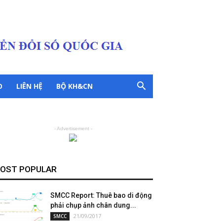
O
LIÊN HỆ
BỘ KH&CN
- Advertisement -
OST POPULAR
SMCC Report: Thuê bao di động
phải chụp ảnh chân dung...
21/09/2017
SMCC