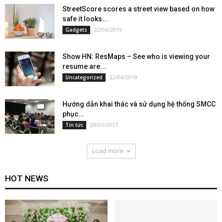
StreetScore scores a street view based on how
safe it looks...
22/06/2019
Gadgets
Show HN: ResMaps – See who is viewing your
resume are...
22/06/2019
Uncategorized
Hướng dẫn khai thác và sử dụng hệ thống SMCC
phục...
29/05/2017
Tin tức
Load more
HOT NEWS