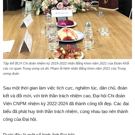
Tập thể BCH Chi đoàn nhiệm kỳ 2019-2022 nhận Bằng khen năm 2021 của Đoàn Khối
các cơ quan Trung ương và đ/c Phạm Ái Ninh nhận Bằng khen năm 2021 của Trung
ương đoàn
Sau một thời gian làm việc tích cực, nghiêm túc, dân chủ, đoàn
kết và đổi mới, với tinh thần trách nhiệm cao, Đại hội Chi đoàn
Viện CNPM nhiệm kỳ 2022-2024 đã thành công tốt đẹp. Các đại
biểu đã phát huy tinh thần trách nhiệm, cùng nhau tạo nên thành
công của Đại hội.
Dưới đây là một số hình ảnh Đại hội: