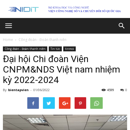
Home
Công đoàn - Đoàn thanh niên
Công đoàn - Đoàn thanh niên
Tin tức
tinmoi
Đại hội Chi đoàn Viện
CNPM&NDS Việt nam nhiệm
kỳ 2022-2024
By
bientapvien
-
01/06/2022
4599
0