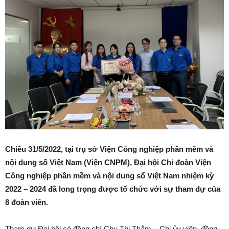
Chiều
31/5/2022
, tại trụ sở
Viện Công nghiệp phần mềm và
nội dung số Việt Nam (Viện CNPM)
, Đại hội Chi đoàn
Viện
Công nghiệp phần mềm và nội dung số Việt Nam
nhiệm kỳ
2022 – 2024
đã
long trọng
được
tổ chức với sự tham dự
của
8
đoàn viên
.
Tham dự Đại hội có đồng chí Chu Thị Thắm – Chi ủy viên, đồng