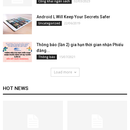
02/03/2023
Công khai ngân sách
Android L Will Keep Your Secrets Safer
22/06/2019
Uncategorized
Thông báo (lần 2) gia hạn thời gian nhận Phiếu
đăng...
15/07/2021
Thông báo
Load more
HOT NEWS