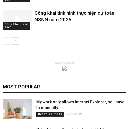
Công khai tình hình thực hiện dự toán
NSNN năm 2025
Công khai ngân
sách
- Advertisement -
MOST POPULAR
My work only allows Internet Explorer, so I have
to manually
22/06/2019
Health & Fitness