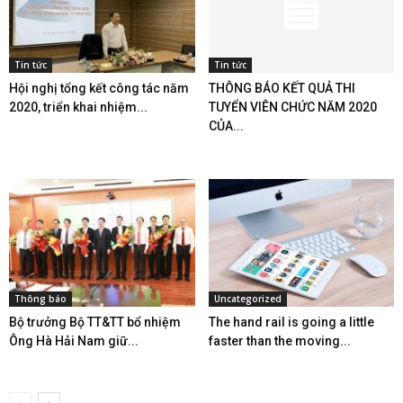
Tin tức
Tin tức
Hội nghị tổng kết công tác năm
THÔNG BÁO KẾT QUẢ THI
2020, triển khai nhiệm...
TUYỂN VIÊN CHỨC NĂM 2020
CỦA...
Thông báo
Uncategorized
Bộ trưởng Bộ TT&TT bổ nhiệm
The hand rail is going a little
Ông Hà Hải Nam giữ...
faster than the moving...