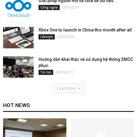
Giải pháp nguồn mở và chia sẻ dữ liệu
25/10/2017
Công nghệ
Xbox One to launch in China this month after all
22/06/2019
Lifestyle
Hướng dẫn khai thác và sử dụng hệ thống SMCC
phục...
29/05/2017
Tin tức
Load more
HOT NEWS