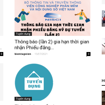
Tuyển dụng
Thông báo (lần 2) gia hạn thời gian
.
nhận Phiếu đăng...
bientapvien
-
15/07/2021
0
0
H
Tuyển dụng