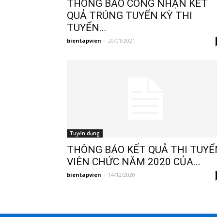
THÔNG BÁO CÔNG NHẬN KẾT
QUẢ TRÚNG TUYỂN KỲ THI
TUYỂN...
bientapvien
-
20/01/2021
Tuyển dụng
THÔNG BÁO KẾT QUẢ THI TUYỂ
VIÊN CHỨC NĂM 2020 CỦA...
bientapvien
-
14/12/2020