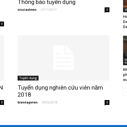
Thông báo tuyển dụng
nisciadmin
-
27/11/2017
0
V
Ho
De
0
D
H
h
Kh
ph
Tuyển dụng
mâ
N
Tuyển dụng nghiên cứu viên năm
2018
bientapvien
-
18/06/2018
0
0