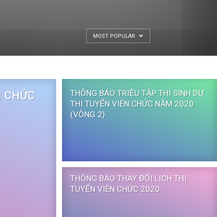
MOST POPULAR
THÔNG BÁO TRIỆU TẬP THÍ SINH DỰ
N CHỨC
THI TUYỂN VIÊN CHỨC NĂM 2020
(VÒNG 2)
THÔNG BÁO THAY ĐỔI LỊCH THI
TUYỂN VIÊN CHỨC 2020