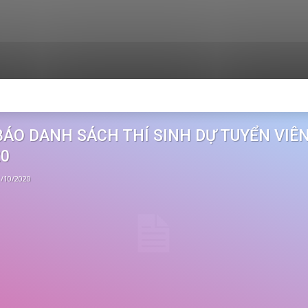
ÁO DANH SÁCH THÍ SINH DỰ TUYỂN VIÊ
20
1/10/2020