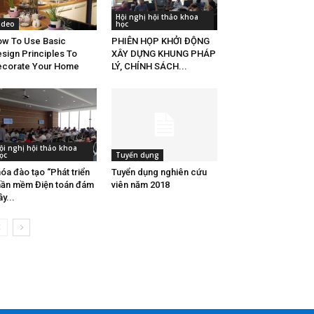
Hội nghị hội thảo khoa
ideo
học
w To Use Basic
PHIÊN HỌP KHỞI ĐỘNG
sign Principles To
XÂY DỰNG KHUNG PHÁP
ecorate Your Home
LÝ, CHÍNH SÁCH...
ội nghị hội thảo khoa
ọc
Tuyển dụng
óa đào tạo “Phát triển
Tuyển dụng nghiên cứu
ần mềm Điện toán đám
viên năm 2018
y...