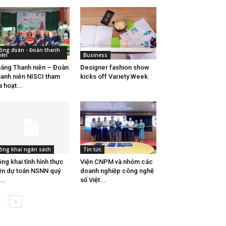
ông đoàn - Đoàn thanh
iên
Business
áng Thanh niên – Đoàn
Designer fashion show
anh niên NISCI tham
kicks off Variety Week
a hoạt...
ông khai ngân sách
Tin tức
ng khai tình hình thực
Viện CNPM và nhóm các
ện dự toán NSNN quý
doanh nghiệp công nghệ
...
số Việt...