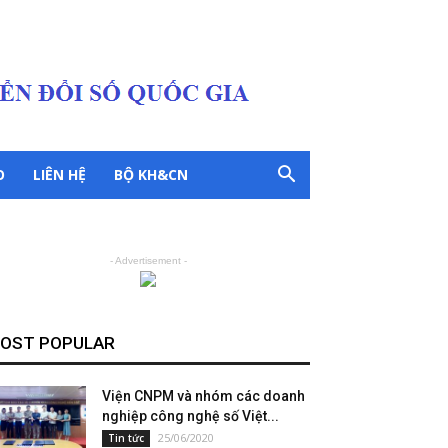
O
LIÊN HỆ
BỘ KH&CN
- Advertisement -
OST POPULAR
Viện CNPM và nhóm các doanh
nghiệp công nghệ số Việt...
25/06/2020
Tin tức