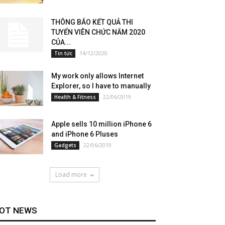
THÔNG BÁO KẾT QUẢ THI
TUYỂN VIÊN CHỨC NĂM 2020
CỦA...
14/12/2020
Tin tức
My work only allows Internet
Explorer, so I have to manually
22/06/2019
Health & Fitness
Apple sells 10 million iPhone 6
and iPhone 6 Pluses
22/06/2019
Gadgets
Load more
OT NEWS