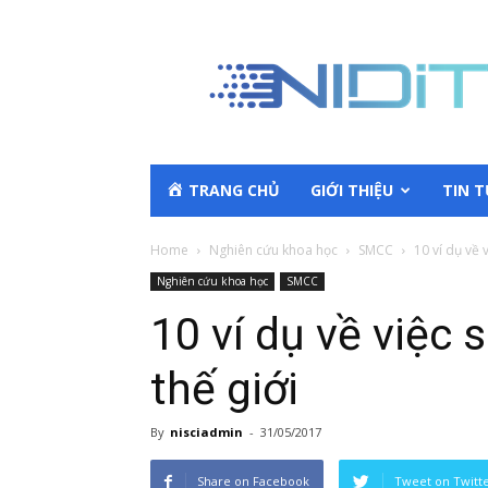
TRANG CHỦ
GIỚI THIỆU
TIN 
Home
Nghiên cứu khoa học
SMCC
10 ví dụ về 
Nghiên cứu khoa học
SMCC
10 ví dụ về việc
thế giới
By
nisciadmin
-
31/05/2017
Share on Facebook
Tweet on Twitt