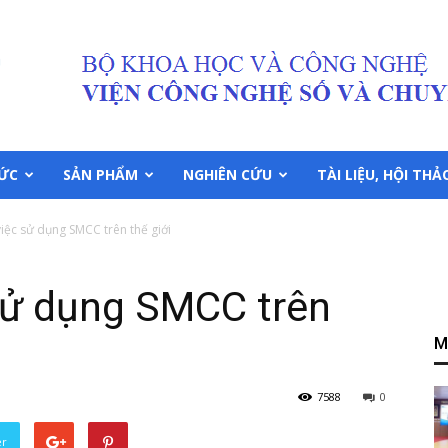
TỨC
SẢN PHẨM
NGHIÊN CỨU
TÀI LIỆU, HỘI THẢ
việc sử dụng SMCC trên thế giới
 sử dụng SMCC trên
M
7588
0
er