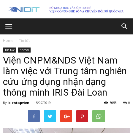
Home
Tin tức
Tin tức
tinmoi
Viện CNPM&NDS Việt Nam
làm việc với Trung tâm nghiên
cứu ứng dụng nhận dạng
thông minh IRIS Đài Loan
By
bientapvien
-
15/07/2019
5053
0