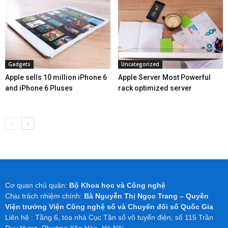
Gadgets
Uncategorized
Apple sells 10 million iPhone 6
Apple Server Most Powerful
and iPhone 6 Pluses
rack optimized server
Cơ quan chủ quản:
Bộ Khoa học và Công nghệ
Chịu trách nhiệm chính:
Bà Nguyễn Thị Ngọc Trang – Quyền
Viện trưởng Viện Công nghệ số và Chuyển đổi số Quốc Gia
Liên hệ : Tầng 6, tòa nhà Cục Tần số vô tuyến điện, số 115 Trần