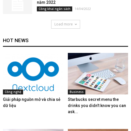
năm 2022
14/04/2022
Công khai ngân sách
Load more
HOT NEWS
Công nghệ
Business
Giải pháp nguồn mở và chia sẻ
Starbucks secret menu the
dữ liệu
drinks you didn’t know you can
ask...