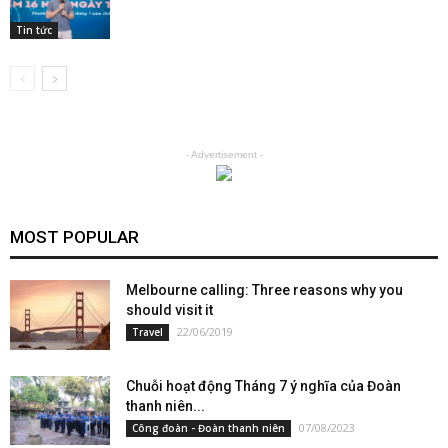
Tin tức
- Advertisement -
MOST POPULAR
Melbourne calling: Three reasons why you
should visit it
22/06/2019
Travel
Chuỗi hoạt động Tháng 7 ý nghĩa của Đoàn
thanh niên...
07/08/2023
Công đoàn - Đoàn thanh niên