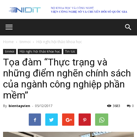
Home
tinmoi
Hội nghị hội thảo khoa học
tinmoi
Hội nghị hội thảo khoa học
Tin tức
Tọa đàm “Thực trạng và
những điểm nghẽn chính sách
của ngành công nghiệp phần
mềm”
By
bientapvien
-
05/12/2017
3683
0