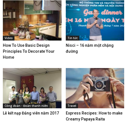
Video
Tin tức
How To Use Basic Design
Nisci – 16 năm một chặng
Principles To Decorate Your
đường
Home
Công đoàn - Đoàn thanh niên
Travel
Lễ kết nạp Đảng viên năm 2017
Express Recipes: How to make
Creamy Papaya Raita