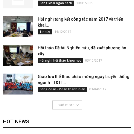
10/01/2025
Công khai ngân sách
Hội nghị tổng kết công tác năm 2017 và triển
khai...
14/12/2017
Tin tức
Hội thảo Đề tài Nghiên cứu, đề xuất phương án
xây...
03/10/2017
Hội nghị hội thảo khoa học
Giao lưu thể thao chào mừng ngày truyền thống
ngành TT&TT...
03/04/2017
Công đoàn - Đoàn thanh niên
Load more
HOT NEWS