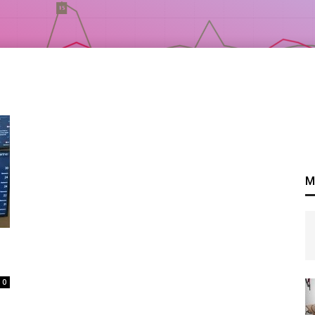
M
d
0