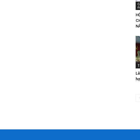
C
n
HỘ
C
N
T
Lễ
hợ