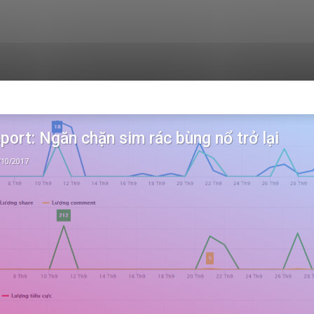
ort: Ngăn chặn sim rác bùng nổ trở lại
/10/2017