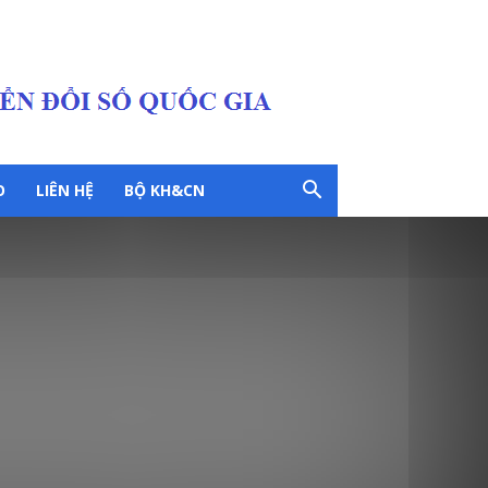
O
LIÊN HỆ
BỘ KH&CN