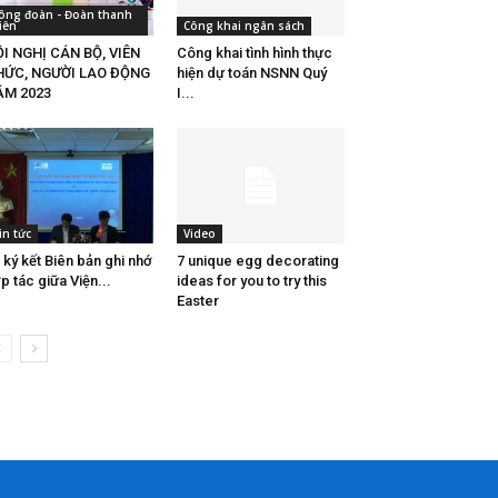
ông đoàn - Đoàn thanh
iên
Công khai ngân sách
I NGHỊ CÁN BỘ, VIÊN
Công khai tình hình thực
HỨC, NGƯỜI LAO ĐỘNG
hiện dự toán NSNN Quý
ĂM 2023
I...
in tức
Video
 ký kết Biên bản ghi nhớ
7 unique egg decorating
p tác giữa Viện...
ideas for you to try this
Easter