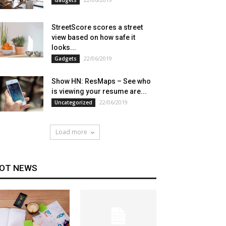
StreetScore scores a street
view based on how safe it
looks...
22/06/2019
Gadgets
Show HN: ResMaps – See who
is viewing your resume are...
22/06/2019
Uncategorized
Load more
OT NEWS