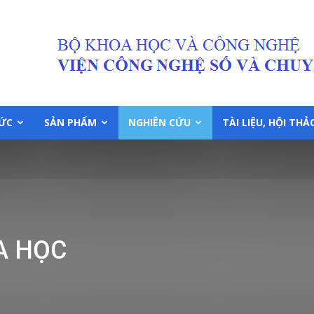
TỨC
SẢN PHẨM
NGHIÊN CỨU
TÀI LIỆU, HỘI THẢ
A HỌC