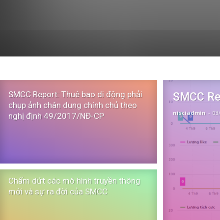
SMCC Report: Thuê bao di động phải
SMCC Rep
chụp ảnh chân dung chính chủ theo
nisciadmin
-
03
nghị định 49/2017/NĐ-CP
Chấm dứt các mô hình truyền thông
mới và sự ra đời của SMCC