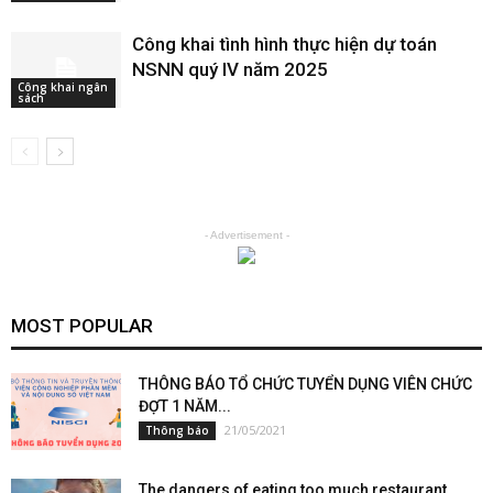
Công khai tình hình thực hiện dự toán
NSNN quý IV năm 2025
Công khai ngân
sách
- Advertisement -
MOST POPULAR
THÔNG BÁO TỔ CHỨC TUYỂN DỤNG VIÊN CHỨC
ĐỢT 1 NĂM...
21/05/2021
Thông báo
The dangers of eating too much restaurant