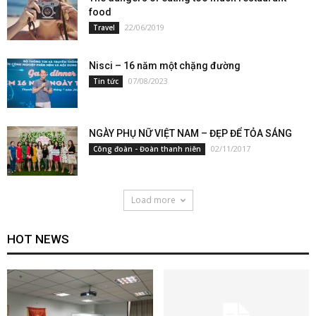
food
22/06/2019
Travel
Nisci – 16 năm một chặng đường
07/08/2023
Tin tức
NGÀY PHỤ NỮ VIỆT NAM – ĐẸP ĐỂ TỎA SÁNG
02/11/2017
Công đoàn - Đoàn thanh niên
Load more
HOT NEWS