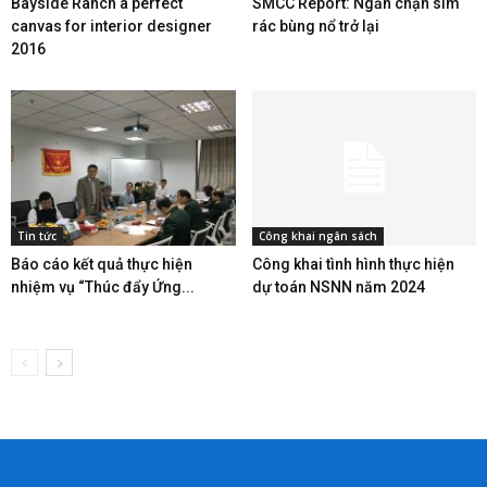
Bayside Ranch a perfect
SMCC Report: Ngăn chặn sim
canvas for interior designer
rác bùng nổ trở lại
2016
Tin tức
Công khai ngân sách
Báo cáo kết quả thực hiện
Công khai tình hình thực hiện
nhiệm vụ “Thúc đẩy Ứng...
dự toán NSNN năm 2024