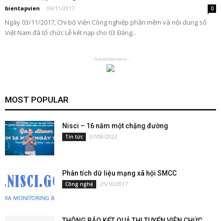
bientapvien
-
06/11/2017
0
Ngày 03/11/2017, Chi bộ Viện Công nghiệp phần mềm và nội dung số
Việt Nam đã tổ chức Lễ kết nạp cho 03 Đảng...
- Advertisement -
MOST POPULAR
Nisci – 16 năm một chặng đường
07/08/2023
Tin tức
Phân tích dữ liệu mạng xã hội SMCC
25/10/2017
Công nghệ
THÔNG BÁO KẾT QUẢ THI TUYỂN VIÊN CHỨC