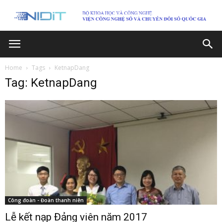
Home
Tags
KetnapDang
Tag: KetnapDang
Công đoàn - Đoàn thanh niên
Lễ kết nạp Đảng viên năm 2017