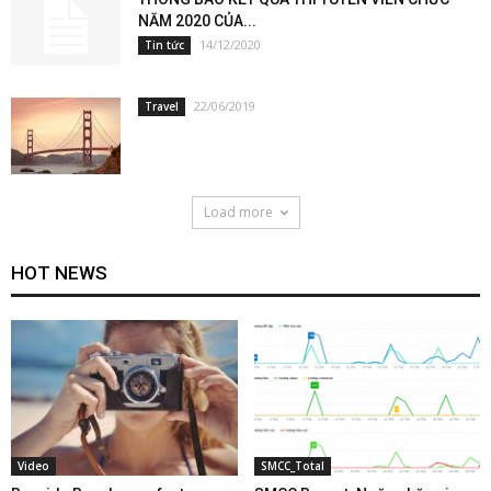
NĂM 2020 CỦA...
14/12/2020
Tin tức
22/06/2019
Travel
Load more
HOT NEWS
Video
SMCC_Total