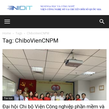
Home
Tags
ChiboVienCNPM
Tag: ChiboVienCNPM
Tin tức
Đại hội Chi bộ Viện Công nghiệp phần mềm và