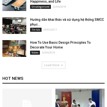
Happiness, and Life
22/06/2019
Uncategorized
Hướng dẫn khai thác và sử dụng hệ thống SMCC
phục...
29/05/2017
Tin tức
How To Use Basic Design Principles To
Decorate Your Home
22/06/2019
Video
Load more
HOT NEWS