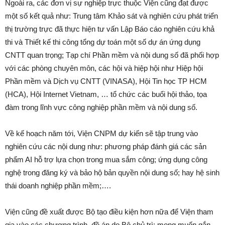
Ngoài ra, các đơn vị sự nghiệp trực thuộc Viện cũng đạt được
một số kết quả như: Trung tâm Khảo sát và nghiên cứu phát triển
thị trường trực đã thực hiện tư vấn Lập Báo cáo nghiên cứu khả
thi và Thiết kế thi công tổng dự toán một số dự án ứng dụng
CNTT quan trọng; Tạp chí Phần mềm và nội dung số đã phối hợp
với các phòng chuyên môn, các hội và hiệp hội như Hiệp hội
Phần mềm và Dịch vụ CNTT (VINASA), Hội Tin học TP HCM
(HCA), Hội Internet Vietnam, … tổ chức các buổi hội thảo, tọa
đàm trong lĩnh vực công nghiệp phần mềm và nội dung số.
Về kế hoạch năm tới, Viện CNPM dự kiến sẽ tập trung vào
nghiên cứu các nội dung như: phương pháp đánh giá các sản
phẩm AI hỗ trợ lựa chọn trong mua sắm công; ứng dụng công
nghệ trong đăng ký và bảo hộ bản quyền nội dung số; hay hệ sinh
thái doanh nghiệp phần mềm;….
Viện cũng đề xuất được Bộ tạo điều kiện hơn nữa để Viện tham
gia vào các chương trình, đề án do Bộ chủ trì; mong muốn gắn