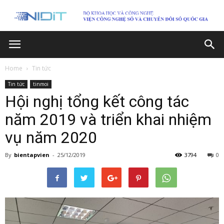
Home
Tin tức
Tin tức
tinmoi
Hội nghị tổng kết công tác
năm 2019 và triển khai nhiệm
vụ năm 2020
By
bientapvien
-
25/12/2019
3794
0