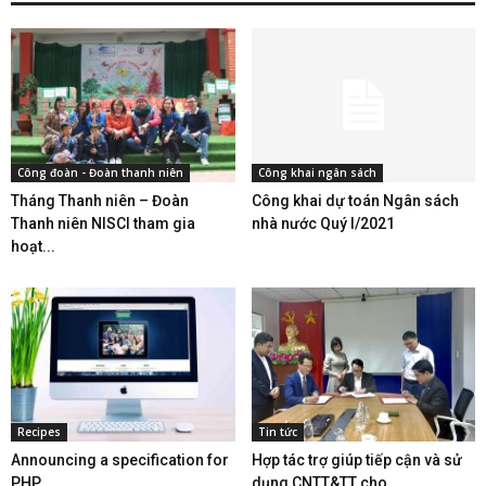
Công đoàn - Đoàn thanh niên
Công khai ngân sách
Tháng Thanh niên – Đoàn
Công khai dự toán Ngân sách
Thanh niên NISCI tham gia
nhà nước Quý I/2021
hoạt...
Recipes
Tin tức
Announcing a specification for
Hợp tác trợ giúp tiếp cận và sử
PHP
dụng CNTT&TT cho...