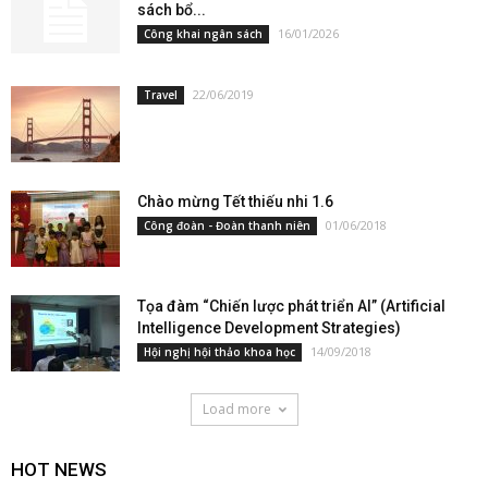
sách bổ...
16/01/2026
Công khai ngân sách
22/06/2019
Travel
Chào mừng Tết thiếu nhi 1.6
01/06/2018
Công đoàn - Đoàn thanh niên
Tọa đàm “Chiến lược phát triển AI” (Artificial
Intelligence Development Strategies)
14/09/2018
Hội nghị hội thảo khoa học
Load more
HOT NEWS