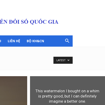
O
LIÊN HỆ
BỘ KH&CN
LATEST
This watermelon I bought on a whim
is pretty good, but I can definitely
imagine a better one.