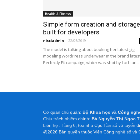
Health & Fitness
Simple form creation and storage
built for developers.
nisciadmin
-
22/06/2019
The model is talking about booking her latest gig,
modeling WordPress underwear in the brand lates
Perfectly Fit campaign, which was shot by Lachian...
Cơ quan chủ quản:
Bộ Khoa học và Công ng
Chịu trách nhiệm chính:
Bà Nguyễn Thị Ngọc T
Liên hệ : Tầng 6, tòa nhà Cục Tần số vô tuyến 
@2026 Bản quyền thuộc Viện Công nghệ số và C