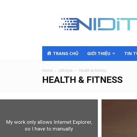
TRANG CHỦ
GIỚI THIỆU
TIN 
Home
Lifestyle
Health & Fitness
HEALTH & FITNESS
My work only allows Internet Explorer,
so I have to manually