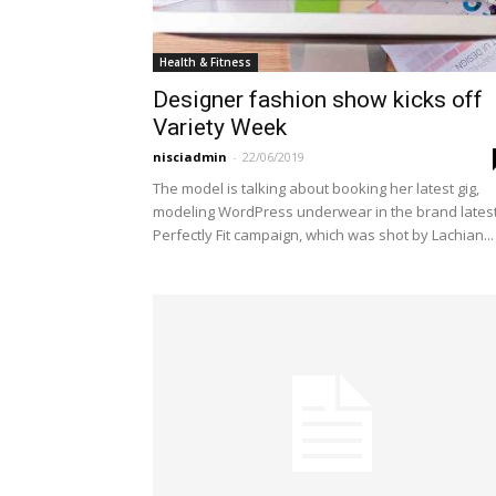
Health & Fitness
Designer fashion show kicks off
Variety Week
nisciadmin
-
22/06/2019
The model is talking about booking her latest gig,
modeling WordPress underwear in the brand lates
Perfectly Fit campaign, which was shot by Lachian...