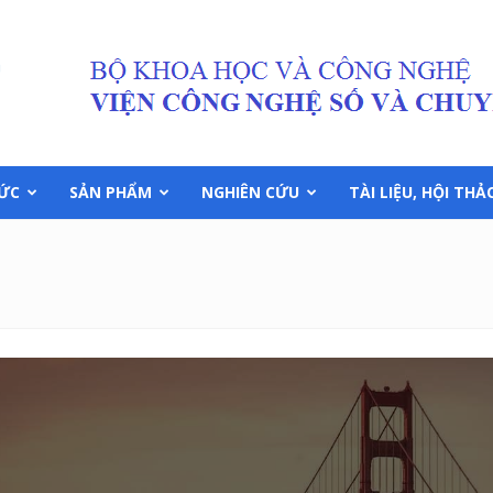
TỨC
SẢN PHẨM
NGHIÊN CỨU
TÀI LIỆU, HỘI THẢ