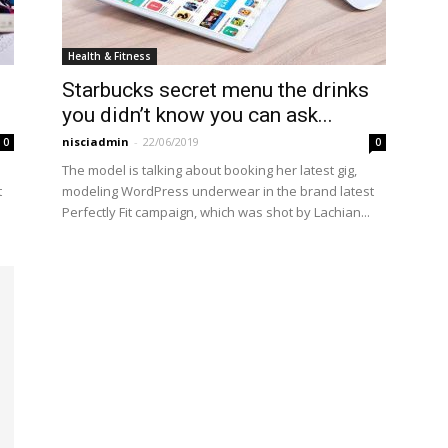
Health & Fitness
Starbucks secret menu the drinks
you didn’t know you can ask...
nisciadmin
-
22/06/2019
0
0
The model is talking about booking her latest gig,
t
modeling WordPress underwear in the brand latest
Perfectly Fit campaign, which was shot by Lachian...