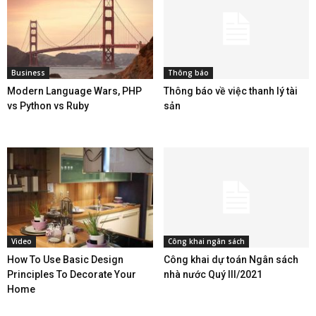
Business
Thông báo
Modern Language Wars, PHP
Thông báo về việc thanh lý tài
vs Python vs Ruby
sản
Video
Công khai ngân sách
How To Use Basic Design
Công khai dự toán Ngân sách
Principles To Decorate Your
nhà nước Quý III/2021
Home