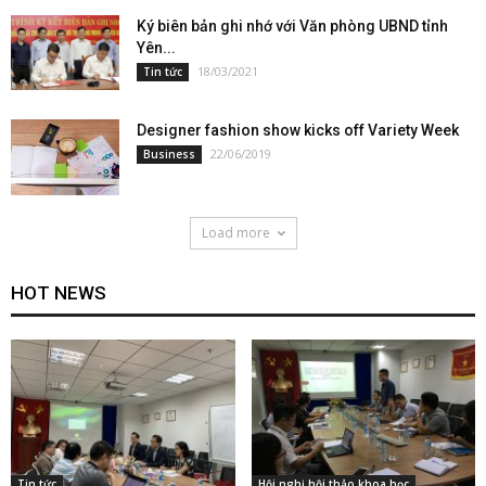
Ký biên bản ghi nhớ với Văn phòng UBND tỉnh
Yên...
18/03/2021
Tin tức
Designer fashion show kicks off Variety Week
22/06/2019
Business
Load more
HOT NEWS
Tin tức
Hội nghị hội thảo khoa học