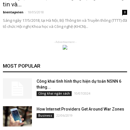
tin và...
bientapvien
-
18/05/2018
0
Sáng ngày 17/5/2018, tại Hà Nội, Bộ Thông tin và Truyền thông (TTTT) đã
tổ chức Hội nghị Khoa học và Công nghệ (KHCN)...
- Advertisement -
MOST POPULAR
Công khai tình hình thực hiện dự toán NSNN 6
tháng...
10/07/2024
Công khai ngân sách
How Internet Providers Get Around War Zones
22/06/2019
Business